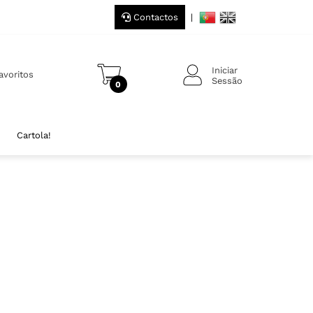
Contactos
|
Iniciar
avoritos
Sessão
0
Cartola!