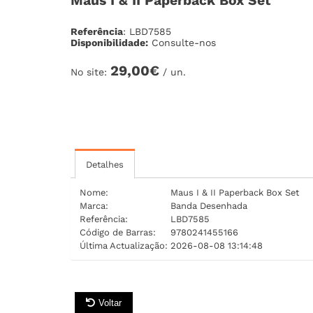
Maus I & II Paperback Box Set
Referência
: LBD7585
Disponibilidade:
Consulte-nos
29,00€
No site:
/ un.
Detalhes
Nome:
Maus I & II Paperback Box Set
Marca:
Banda Desenhada
Referência:
LBD7585
Código de Barras:
9780241455166
Última Actualização:
2026-08-08 13:14:48
Voltar