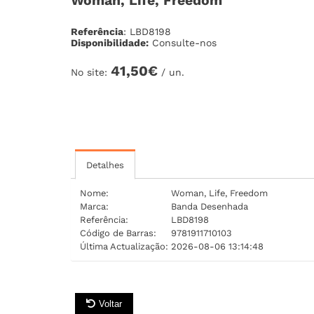
Woman, Life, Freedom
Referência
: LBD8198
Disponibilidade:
Consulte-nos
41,50€
No site:
/ un.
Detalhes
Nome:
Woman, Life, Freedom
Marca:
Banda Desenhada
Referência:
LBD8198
Código de Barras:
9781911710103
Última Actualização:
2026-08-06 13:14:48
Voltar