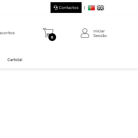
Contactos
|
Iniciar
avoritos
Sessão
0
Cartola!