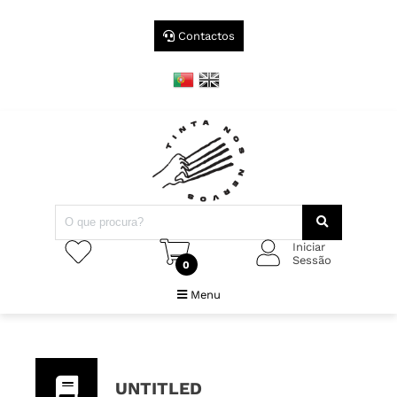
Contactos
Iniciar
Sessão
0
Menu
UNTITLED