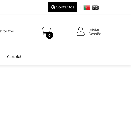
Contactos
|
Iniciar
avoritos
Sessão
0
Cartola!