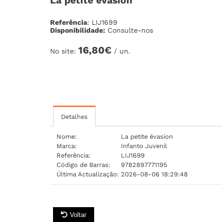
La petite évasion
Referência
: LIJ1699
Disponibilidade:
Consulte-nos
16,80€
No site:
/ un.
Detalhes
Nome:
La petite évasion
Marca:
Infanto Juvenil
Referência:
LIJ1699
Código de Barras:
9782897771195
Última Actualização:
2026-08-06 18:29:48
Voltar